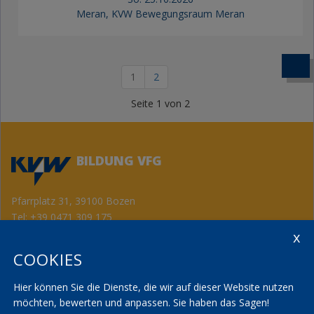
Meran, KVW Bewegungsraum Meran
1
2
Seite 1 von 2
BILDUNG VFG
Pfarrplatz 31, 39100 Bozen
Tel:
+39 0471 309 175
Fax: +39 0471 982 867
info@kvwbildung.org
COOKIES
Kontakt
KVW Service
AGBs
KVW Verband
Hier können Sie die Dienste, die wir auf dieser Website nutzen
Seminarräume
KVW Reisen
möchten, bewerten und anpassen. Sie haben das Sagen!