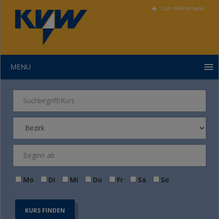
zum KVW Verband
MENU
Mo
Di
Mi
Do
Fr
Sa
So
KURS FINDEN