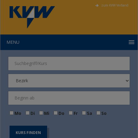
zum KVW Verband
MENU
Mo
Di
Mi
Do
Fr
Sa
So
KURS FINDEN