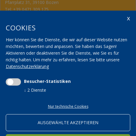
Pfarrplatz 31, 39100 Bozen
Tel:
+39 0471 309 175
Fax: +39 0471 982 867
info@kvwbildung.org
COOKIES
Kontakt
KVW Service
AGBs
KVW Verband
Hier können Sie die Dienste, die wir auf dieser Website nutzen
Seminarräume
KVW Reisen
möchten, bewerten und anpassen. Sie haben das Sagen!
Aktivieren oder deaktivieren Sie die Dienste, wie Sie es für
Transparenzbestimmungen
KVW Patronat
richtig halten.
Um mehr zu erfahren, lesen Sie bitte unsere
Datenschutzerklärung
Impressum
|
Privacy
|
AGBs
|
Cookieeinstellungen ändern
Mwst.-Nr. 01590700215 | St.-Nr. 01590700215 |
Besucher-Statistiken
kvwbildung@pec.rolmail.net
↓
2
Dienste
Nur technische Cookies
ORTSGRUPPEN
AUSGEWÄHLTE AKZEPTIEREN
Bildung in den KVW Ortsgruppen