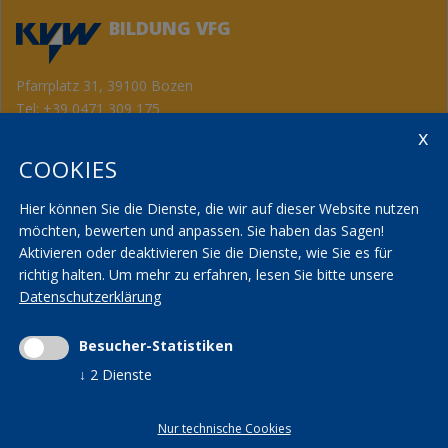
BILDUNG VFG
Pfarrplatz 31, 39100 Bozen
Tel:
+39 0471 309 175
Fax: +39 0471 982 867
info@kvwbildung.org
COOKIES
Kontakt
KVW Service
AGBs
KVW Verband
Hier können Sie die Dienste, die wir auf dieser Website nutzen
Seminarräume
KVW Reisen
möchten, bewerten und anpassen. Sie haben das Sagen!
Aktivieren oder deaktivieren Sie die Dienste, wie Sie es für
Transparenzbestimmungen
KVW Patronat
richtig halten.
Um mehr zu erfahren, lesen Sie bitte unsere
Datenschutzerklärung
Impressum
|
Privacy
|
AGBs
|
Cookieeinstellungen ändern
Mwst.-Nr. 01590700215 | St.-Nr. 01590700215 |
Besucher-Statistiken
kvwbildung@pec.rolmail.net
↓
2
Dienste
Nur technische Cookies