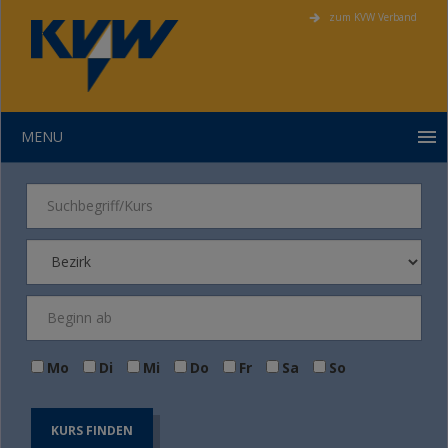
zum KVW Verband
MENU
Mo
Di
Mi
Do
Fr
Sa
So
KURS FINDEN