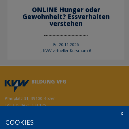
ONLINE Hunger oder
Gewohnheit? Essverhalten
verstehen
Fr.
20.11.2026
, KVW virtueller Kursraum 6
BILDUNG VFG
Pfarrplatz 31, 39100 Bozen
Tel:
+39 0471 309 175
Fax: +39 0471 982 867
info@kvwbildung.org
COOKIES
Kontakt
KVW Service