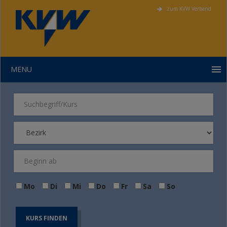
zum KVW Verband
MENU
Mo
Di
Mi
Do
Fr
Sa
So
KURS FINDEN