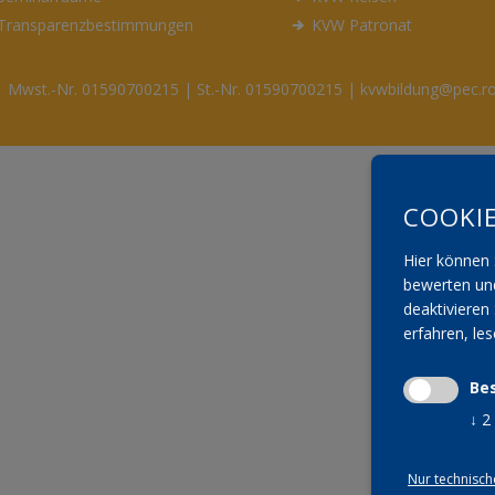
Transparenzbestimmungen
KVW Patronat
Mwst.-Nr. 01590700215 | St.-Nr. 01590700215 | kvwbildung@pec.ro
COOKI
Hier können 
bewerten und
deaktivieren 
erfahren, le
Be
↓
2
Nur technisch