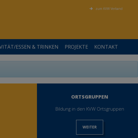
zum KVW Verband
VITÄT/ESSEN & TRINKEN
PROJEKTE
KONTAKT
?
?
?
?
?
?
FÖRDERER UND KOOPERATIONSPARTNER
ALLGEMEIN
PERSÖNLICHKEIT
BEWEGUNG
VEREINSAMUNG IM ALTER
STELLENANZEIGEN
SOMMER MAL ANDERS
ORTSGRUPPEN
Bildung in den KVW Ortsgruppen
WEITER