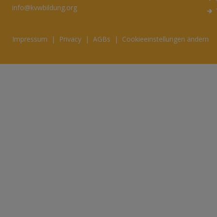
info@kvwbildung.org
Impressum
|
Privacy
|
AGBs
|
Cookieeinstellungen ändern