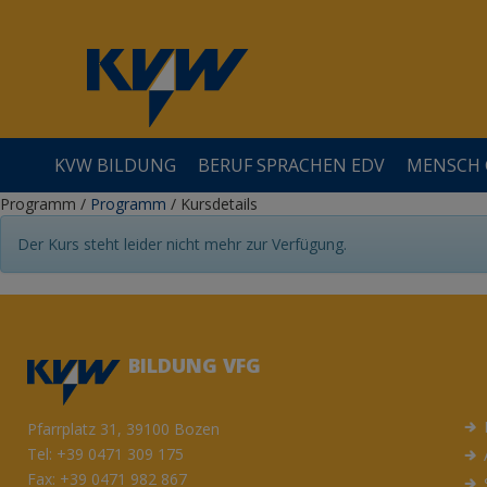
KVW BILDUNG
BERUF SPRACHEN EDV
MENSCH 
Programm
/
Programm
/
Kursdetails
Der Kurs steht leider nicht mehr zur Verfügung.
ÜBER UNS
LEHRGÄNGE
GESELLSCHAFT
GESUNDHEIT
KREATIVITÄT
BESSER LESEN UND SCHREIBEN
QUALITÄT / ZERTIFIZIERUNGEN
SPRACHEN
FAMILIE&ERZIEHUNG
DIGGY - DIE ANLAUFSTELLE FÜRS DIGITALE
BILDUNG VFG
Pfarrplatz 31, 39100 Bozen
Tel:
+39 0471 309 175
Fax: +39 0471 982 867