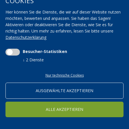
COOKIES
AGBs
KVW Verband
Hier können Sie die Dienste, die wir auf dieser Website nutzen
Seminarräume
KVW Reisen
möchten, bewerten und anpassen. Sie haben das Sagen!
Transparenzbestimmungen
KVW Patronat
Aktivieren oder deaktivieren Sie die Dienste, wie Sie es für
richtig halten.
Um mehr zu erfahren, lesen Sie bitte unsere
Impressum
|
Privacy
|
AGBs
|
Cookieeinstellungen ändern
Datenschutzerklärung
Mwst.-Nr. 01590700215 | St.-Nr. 01590700215 |
kvwbildung@pec.rolmail.net
Besucher-Statistiken
↓
2
Dienste
Nur technische Cookies
ORTSGRUPPEN
Bildung in den KVW Ortsgruppen
AUSGEWÄHLTE AKZEPTIEREN
WEITER
ALLE AKZEPTIEREN