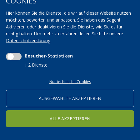
COOKIES
AGBs
KVW Verband
Hier können Sie die Dienste, die wir auf dieser Website nutzen
Seminarräume
KVW Reisen
möchten, bewerten und anpassen. Sie haben das Sagen!
Transparenzbestimmungen
KVW Patronat
Aktivieren oder deaktivieren Sie die Dienste, wie Sie es für
richtig halten.
Um mehr zu erfahren, lesen Sie bitte unsere
Impressum
|
Privacy
|
AGBs
|
Cookieeinstellungen ändern
Datenschutzerklärung
Mwst.-Nr. 01590700215 | St.-Nr. 01590700215 |
kvwbildung@pec.rolmail.net
Besucher-Statistiken
↓
2
Dienste
Nur technische Cookies
ORTSGRUPPEN
Bildung in den KVW Ortsgruppen
AUSGEWÄHLTE AKZEPTIEREN
WEITER
ALLE AKZEPTIEREN