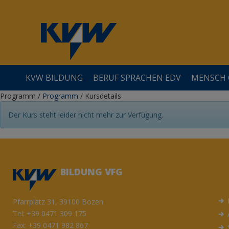
KVW BILDUNG
BERUF SPRACHEN EDV
MENSCH 
Programm
/
Programm
/
Kursdetails
Der Kurs steht leider nicht mehr zur Verfügung.
ÜBER UNS
LEHRGÄNGE
GESELLSCHAFT
GESUNDHEIT
KREATIVITÄT
BESSER LESEN UND SCHREIBEN
QUALITÄT / ZERTIFIZIERUNGEN
SPRACHEN
FAMILIE&ERZIEHUNG
DIGGY - DIE ANLAUFSTELLE FÜRS DIGITALE
BILDUNG VFG
Pfarrplatz 31, 39100 Bozen
Tel:
+39 0471 309 175
Fax: +39 0471 982 867