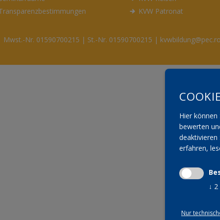
Transparenzbestimmungen
KVW Patronat
Mwst.-Nr. 01590700215 | St.-Nr. 01590700215 | kvwbildung@pec.ro
COOKI
Hier können 
bewerten und
deaktivieren 
erfahren, le
Be
↓
2
Nur technisch