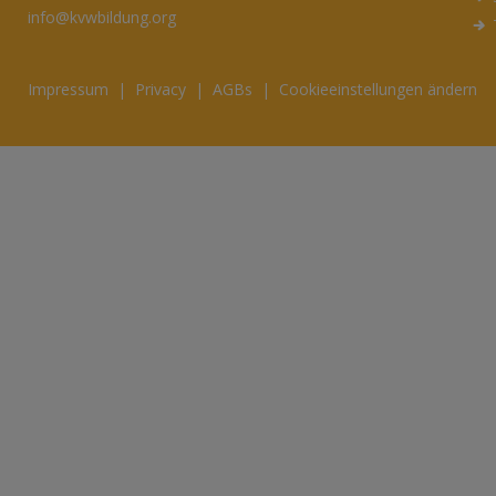
info@kvwbildung.org
Impressum
|
Privacy
|
AGBs
|
Cookieeinstellungen ändern