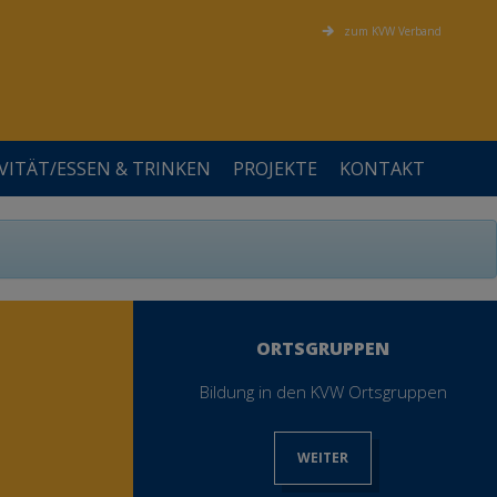
zum KVW Verband
VITÄT/ESSEN & TRINKEN
PROJEKTE
KONTAKT
?
?
?
?
?
?
FÖRDERER UND KOOPERATIONSPARTNER
ALLGEMEIN
PERSÖNLICHKEIT
BEWEGUNG
VEREINSAMUNG IM ALTER
STELLENANZEIGEN
SOMMER MAL ANDERS
ORTSGRUPPEN
Bildung in den KVW Ortsgruppen
WEITER