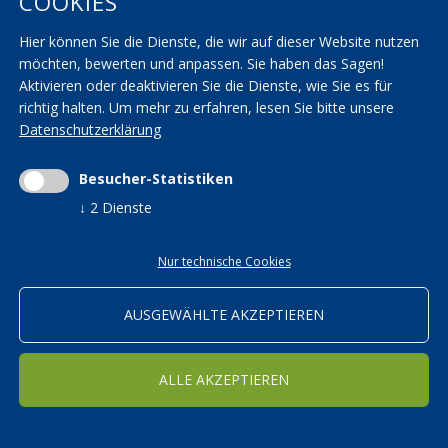
COOKIES
AGBs
KVW Verband
Hier können Sie die Dienste, die wir auf dieser Website nutzen
Seminarräume
KVW Reisen
möchten, bewerten und anpassen. Sie haben das Sagen!
Transparenzbestimmungen
KVW Patronat
Aktivieren oder deaktivieren Sie die Dienste, wie Sie es für
richtig halten.
Um mehr zu erfahren, lesen Sie bitte unsere
Impressum
|
Privacy
|
AGBs
|
Cookieeinstellungen ändern
Datenschutzerklärung
Mwst.-Nr. 01590700215 | St.-Nr. 01590700215 |
kvwbildung@pec.rolmail.net
Besucher-Statistiken
↓
2
Dienste
Nur technische Cookies
ORTSGRUPPEN
Bildung in den KVW Ortsgruppen
AUSGEWÄHLTE AKZEPTIEREN
WEITER
ALLE AKZEPTIEREN