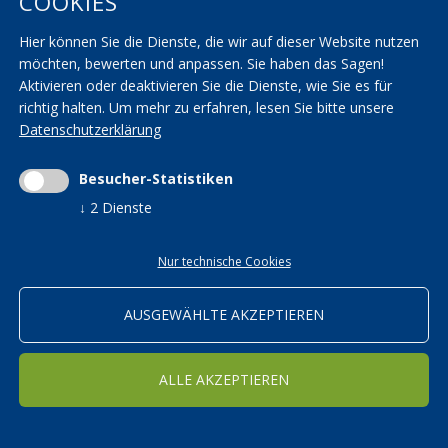
COOKIES
AGBs
KVW Verband
Hier können Sie die Dienste, die wir auf dieser Website nutzen
Seminarräume
KVW Reisen
möchten, bewerten und anpassen. Sie haben das Sagen!
Transparenzbestimmungen
KVW Patronat
Aktivieren oder deaktivieren Sie die Dienste, wie Sie es für
richtig halten.
Um mehr zu erfahren, lesen Sie bitte unsere
Impressum
|
Privacy
|
AGBs
|
Cookieeinstellungen ändern
Datenschutzerklärung
Mwst.-Nr. 01590700215 | St.-Nr. 01590700215 |
kvwbildung@pec.rolmail.net
Besucher-Statistiken
↓
2
Dienste
Nur technische Cookies
ORTSGRUPPEN
Bildung in den KVW Ortsgruppen
AUSGEWÄHLTE AKZEPTIEREN
WEITER
ALLE AKZEPTIEREN