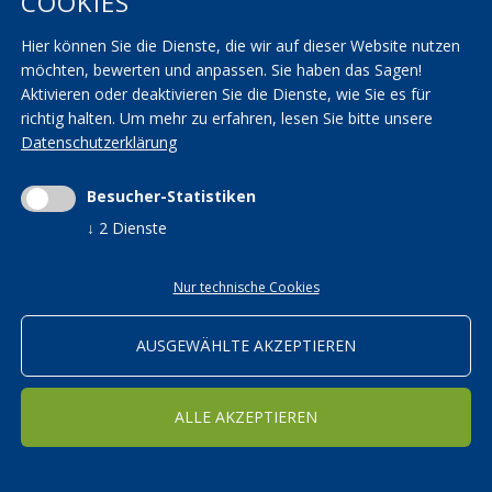
COOKIES
AGBs
KVW Verband
Hier können Sie die Dienste, die wir auf dieser Website nutzen
Seminarräume
KVW Reisen
möchten, bewerten und anpassen. Sie haben das Sagen!
Transparenzbestimmungen
KVW Patronat
Aktivieren oder deaktivieren Sie die Dienste, wie Sie es für
richtig halten.
Um mehr zu erfahren, lesen Sie bitte unsere
Impressum
|
Privacy
|
AGBs
|
Cookieeinstellungen ändern
Datenschutzerklärung
Mwst.-Nr. 01590700215 | St.-Nr. 01590700215 |
kvwbildung@pec.rolmail.net
Besucher-Statistiken
↓
2
Dienste
Nur technische Cookies
ORTSGRUPPEN
Bildung in den KVW Ortsgruppen
AUSGEWÄHLTE AKZEPTIEREN
WEITER
ALLE AKZEPTIEREN