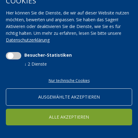
COOKIES
AGBs
KVW Verband
Hier können Sie die Dienste, die wir auf dieser Website nutzen
Seminarräume
KVW Reisen
möchten, bewerten und anpassen. Sie haben das Sagen!
Transparenzbestimmungen
KVW Patronat
Aktivieren oder deaktivieren Sie die Dienste, wie Sie es für
richtig halten.
Um mehr zu erfahren, lesen Sie bitte unsere
Impressum
|
Privacy
|
AGBs
|
Cookieeinstellungen ändern
Datenschutzerklärung
Mwst.-Nr. 01590700215 | St.-Nr. 01590700215 |
kvwbildung@pec.rolmail.net
Besucher-Statistiken
↓
2
Dienste
Nur technische Cookies
ORTSGRUPPEN
Bildung in den KVW Ortsgruppen
AUSGEWÄHLTE AKZEPTIEREN
WEITER
ALLE AKZEPTIEREN