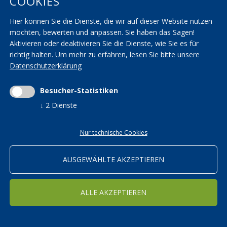
COOKIES
AGBs
KVW Verband
Hier können Sie die Dienste, die wir auf dieser Website nutzen
Seminarräume
KVW Reisen
möchten, bewerten und anpassen. Sie haben das Sagen!
Transparenzbestimmungen
KVW Patronat
Aktivieren oder deaktivieren Sie die Dienste, wie Sie es für
richtig halten.
Um mehr zu erfahren, lesen Sie bitte unsere
Impressum
|
Privacy
|
AGBs
|
Cookieeinstellungen ändern
Datenschutzerklärung
Mwst.-Nr. 01590700215 | St.-Nr. 01590700215 |
kvwbildung@pec.rolmail.net
Besucher-Statistiken
↓
2
Dienste
Nur technische Cookies
ORTSGRUPPEN
Bildung in den KVW Ortsgruppen
AUSGEWÄHLTE AKZEPTIEREN
WEITER
ALLE AKZEPTIEREN