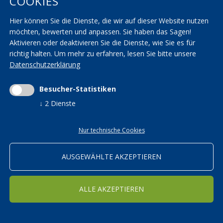
COOKIES
AGBs
KVW Verband
Seminarräume
KVW Reisen
Hier können Sie die Dienste, die wir auf dieser Website nutzen
Transparenzbestimmungen
KVW Patronat
möchten, bewerten und anpassen. Sie haben das Sagen!
Aktivieren oder deaktivieren Sie die Dienste, wie Sie es für
richtig halten.
Um mehr zu erfahren, lesen Sie bitte unsere
Impressum
|
Privacy
|
AGBs
|
Cookieeinstellungen ändern
Datenschutzerklärung
Mwst.-Nr. 01590700215 | St.-Nr. 01590700215 |
kvwbildung@pec.rolmail.net
Besucher-Statistiken
↓
2
Dienste
ORTSGRUPPEN
Nur technische Cookies
Bildung in den KVW Ortsgruppen
AUSGEWÄHLTE AKZEPTIEREN
WEITER
ALLE AKZEPTIEREN