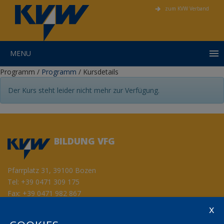
zum KVW Verband
MENU
Programm
/
Programm
/
Kursdetails
Der Kurs steht leider nicht mehr zur Verfügung.
BILDUNG VFG
Pfarrplatz 31, 39100 Bozen
Tel:
+39 0471 309 175
Fax: +39 0471 982 867
info@kvwbildung.org
Kontakt
KVW Service