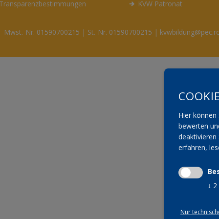
Transparenzbestimmungen
KVW Patronat
Mwst.-Nr. 01590700215 | St.-Nr. 01590700215 | kvwbildung@pec.ro
COOKI
Hier können 
bewerten und
deaktivieren 
erfahren, le
Be
↓
2
Nur technisch