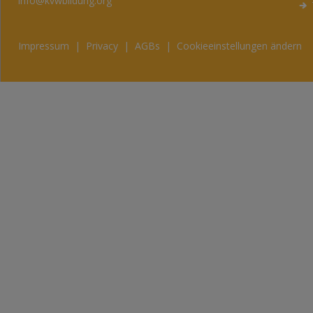
info@kvwbildung.org
Impressum
|
Privacy
|
AGBs
|
Cookieeinstellungen ändern