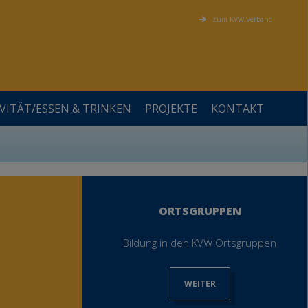
zum KVW Verband
VITÄT/ESSEN & TRINKEN
PROJEKTE
KONTAKT
?
?
?
?
?
?
FÖRDERER UND KOOPERATIONSPARTNER
ALLGEMEIN
PERSÖNLICHKEIT
BEWEGUNG
VEREINSAMUNG IM ALTER
STELLENANZEIGEN
SOMMER MAL ANDERS
ORTSGRUPPEN
Bildung in den KVW Ortsgruppen
WEITER