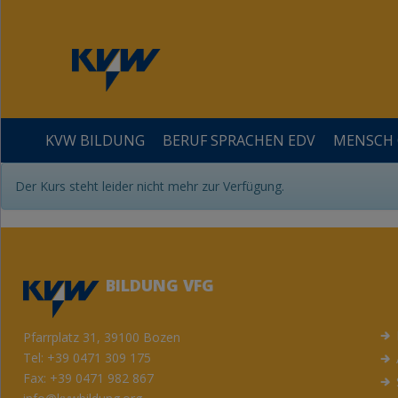
KVW BILDUNG
BERUF SPRACHEN EDV
MENSCH 
Der Kurs steht leider nicht mehr zur Verfügung.
ÜBER UNS
LEHRGÄNGE
GESELLSCHAFT
GESUNDHEIT
KREATIVITÄT
BESSER LESEN UND SCHREIBEN
QUALITÄT / ZERTIFIZIERUNGEN
SPRACHEN
FAMILIE&ERZIEHUNG
DIGGY - DIE ANLAUFSTELLE FÜRS DIGITALE
BILDUNG VFG
Pfarrplatz 31, 39100 Bozen
Tel:
+39 0471 309 175
Fax: +39 0471 982 867