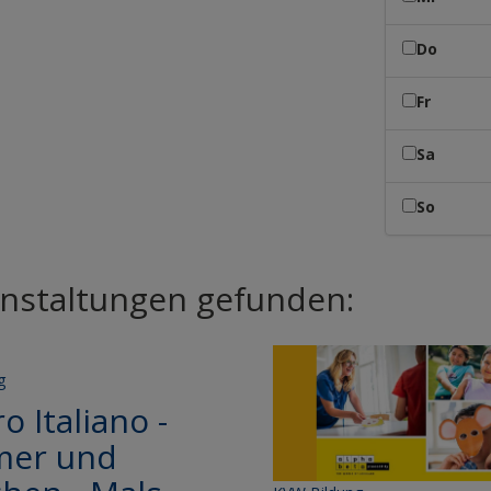
Do
Fr
Sa
So
nstaltungen gefunden:
g
o Italiano -
er und