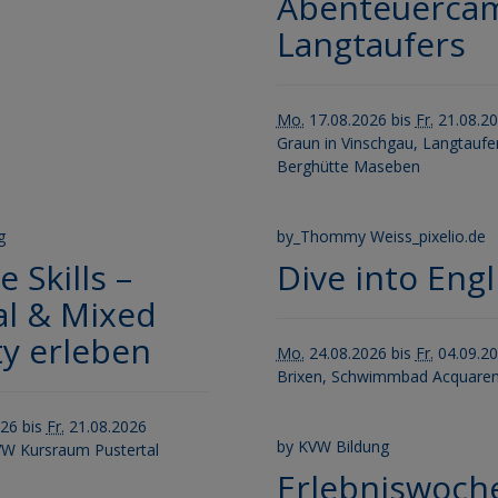
Abenteuercam
Langtaufers
Mo.
17.08.2026 bis
Fr.
21.08.2
Graun in Vinschgau, Langtaufer
Berghütte Maseben
g
by_Thommy Weiss_pixelio.de
e Skills –
Dive into Engl
al & Mixed
ty erleben
Mo.
24.08.2026 bis
Fr.
04.09.2
Brixen, Schwimmbad Acquaren
26 bis
Fr.
21.08.2026
by KVW Bildung
VW Kursraum Pustertal
Erlebniswoch