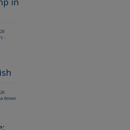
p in
026
s -
ish
026
a Brixen
e: