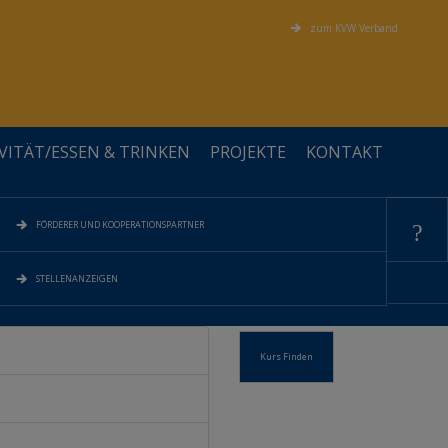
zum KVW Verband
VITÄT/ESSEN & TRINKEN
PROJEKTE
KONTAKT
?
FÖRDERER UND KOOPERATIONSPARTNER
STELLENANZEIGEN
Kurs Finden
?
?
?
?
?
ALLGEMEIN
PERSÖNLICHKEIT
BEWEGUNG
VEREINSAMUNG IM ALTER
SOMMER MAL ANDERS