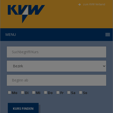
zum KVW Verband
MENU
Mo
Di
Mi
Do
Fr
Sa
So
KURS FINDEN