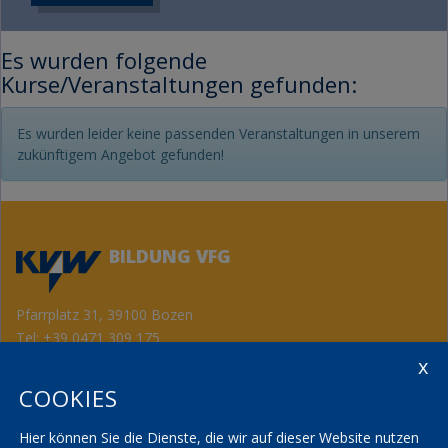
Es wurden folgende
Kurse/Veranstaltungen gefunden:
Es wurden leider keine passenden Veranstaltungen in unserem
zukünftigem Angebot gefunden!
BILDUNG VFG
Pfarrplatz 31, 39100 Bozen
Tel:
+39 0471 309 175
Fax: +39 0471 982 867
info@kvwbildung.org
COOKIES
Kontakt
KVW Service
AGBs
KVW Verband
Hier können Sie die Dienste, die wir auf dieser Website nutzen