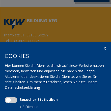
BILDUNG VFG
Pfarrplatz 31, 39100 Bozen
Tel:
+39 0471 309 175
Fax: +39 0471 982 867
info@kvwbildung.org
COOKIES
Kontakt
KVW Service
AGBs
KVW Verband
Hier können Sie die Dienste, die wir auf dieser Website nutzen
Seminarräume
KVW Reisen
möchten, bewerten und anpassen. Sie haben das Sagen!
Aktivieren oder deaktivieren Sie die Dienste, wie Sie es für
Transparenzbestimmungen
KVW Patronat
richtig halten.
Um mehr zu erfahren, lesen Sie bitte unsere
Datenschutzerklärung
Impressum
|
Privacy
|
AGBs
|
Cookieeinstellungen ändern
Mwst.-Nr. 01590700215 | St.-Nr. 01590700215 |
Besucher-Statistiken
kvwbildung@pec.rolmail.net
↓
2
Dienste