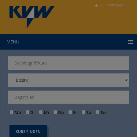
zum KVW Verband
MENU
Mo
Di
Mi
Do
Fr
Sa
So
KURS FINDEN